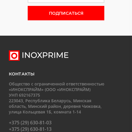
Форма подписки на новости
КОНТАКТЫ
Общество с ограниченной ответственностью
«ИНОКСПРАЙМ» (ООО «ИНОКСПРАЙМ)
УНП 692167375
223043, Республика Беларусь, Минская
область, Минский район, деревня Чижовка,
улица Кольцевая 1Б, комната 1-14
+375 (29) 630-81-03
+375 (29) 630-81-13