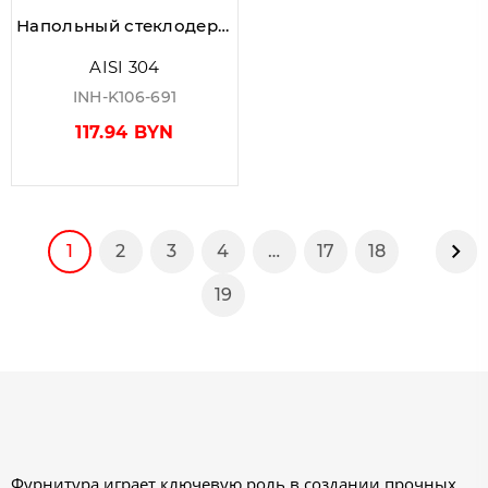
Напольный стеклодержатель квадратный под сверление, 40×40×400 мм, для стекла 10-18 мм, AISI 304, GRIT 600
AISI 304
INH-K106-691
117.94 BYN
1
2
3
4
…
17
18
Сл
19
Фурнитура играет ключевую роль в создании прочных,