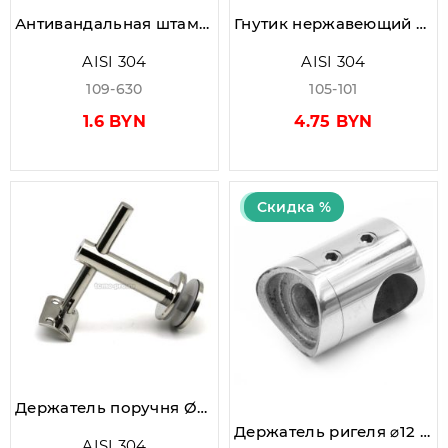
Антивандальная штампованная заглушка Ø63,5 мм AISI 304, GRIT 600, зеркальная
Гнутик нержавеющий короткий Ø10.0 мм, 75.0×50.0 мм, AISI 304
AISI 304
AISI 304
109-630
105-101
1.6 BYN
4.75 BYN
Скидка %
Держатель поручня Ø50.8 мм, стекло 10.0-20.0 мм, регулируемый, AISI 304, GRIT 600
Держатель ригеля ⌀12 мм на стойку ⌀38.1 мм , AISI 304, Grit 600 (штампованный)
AISI 304