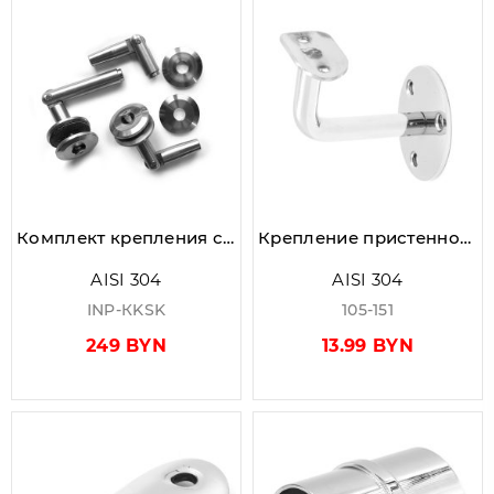
Комплект крепления стеклянного козырька AISI 304
Крепление пристенного поручня с ложементом Ø42.4 мм литое, AISI 304, GRIT 600, зеркальный
AISI 304
AISI 304
INP-КKSK
105-151
249 BYN
13.99 BYN