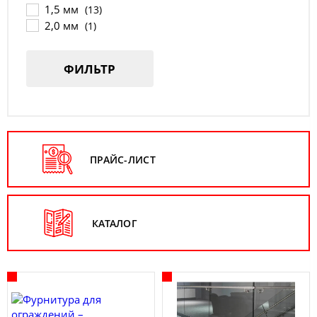
50,8 мм
1,5 мм
(18)
(13)
50х25 мм
2,0 мм
(1)
(1)
50х50 мм
(1)
60х40 мм
(1)
ФИЛЬТР
ПРАЙС-ЛИСТ
КАТАЛОГ