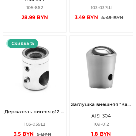
105-862
103-037Ш
28.99 BYN
3.49 BYN
4.49 BYN
Скидка %
Заглушка внешняя "Капля" ⌀12 мм, AISI 304, Grit 600
Держатель ригеля ⌀12 мм под плоскость, AISI 304, Grit 600,зеркальный (Штапованый!)
AISI 304
103-039Ш
109-012
3.5 BYN
5 BYN
1.8 BYN