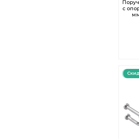
Поруч
с опор
мм
Скид