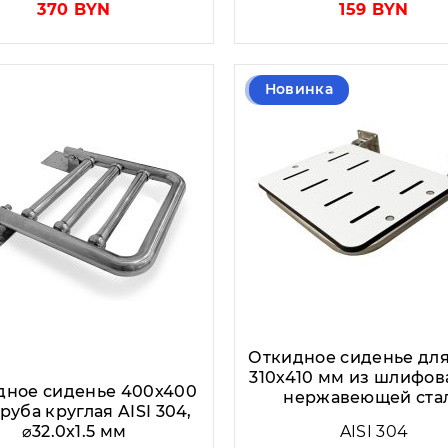
370 BYN
159 BYN
Новинка
Откидное сиденье дл
310х410 мм из шлифо
дное сиденье 400х400
нержавеющей ста
руба круглая AISI 304,
⌀32.0x1.5 мм
AISI 304