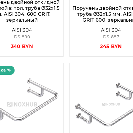
ень двойной откидной
ой в пол, труба Ø32х1,5
Поручень двойной отк
, AISI 304, 600 GRIT,
труба Ø32х1,5 мм, AISI
зеркальный
GRIT 600, зеркаль
AISI 304
AISI 304
DS-890
DS-887
340 BYN
245 BYN
ка %