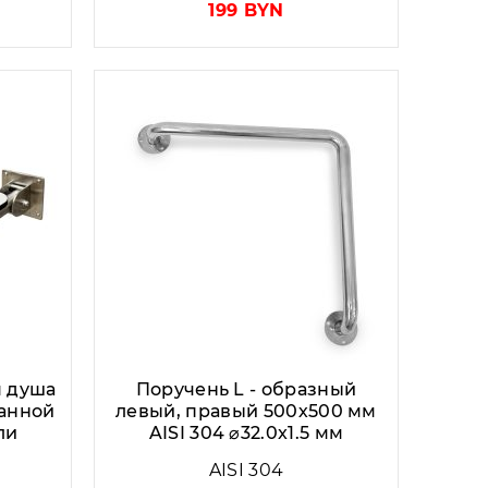
199 BYN
я душа
Поручень L - образный
ванной
левый, правый 500х500 мм
ли
AISI 304 ⌀32.0x1.5 мм
AISI 304