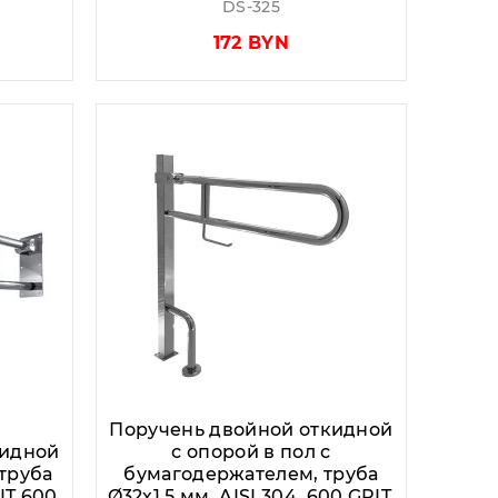
DS-325
172 BYN
Поручень двойной откидной
кидной
с опорой в пол с
труба
бумагодержателем, труба
IT 600,
Ø32х1,5 мм, AISI 304, 600 GRIT,