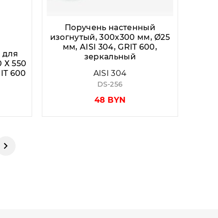
Поручень настенный
изогнутый, 300х300 мм, Ø25
мм, AISI 304, GRIT 600,
 для
зеркальный
 Х 550
RIT 600
AISI 304
DS-256
48 BYN
Следующая страница