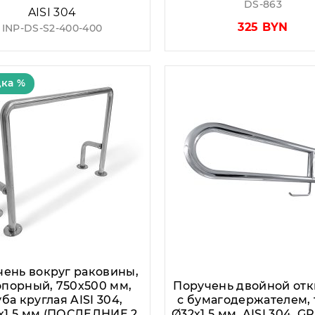
DS-863
AISI 304
325 BYN
INP-DS-S2-400-400
ка %
чень вокруг раковины,
опорный, 750х500 мм,
Поручень двойной от
ба круглая AISI 304,
с бумагодержателем, 
0x1.5 мм (ПОСЛЕДНИЕ 2
Ø32х1,5 мм, AISI 304, GR