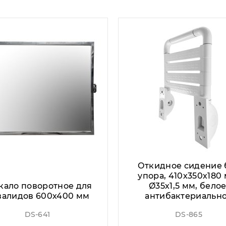
Откидное сидение 
упора, 410х350х180 
кало поворотное для
Ø35х1,5 мм, белое
валидов 600х400 мм
антибактериальн
DS-641
DS-865