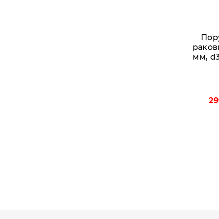
Пор
раков
мм, d3
29