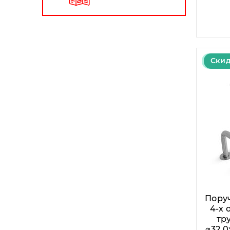
Скид
Пору
4-х 
тру
⌀32.