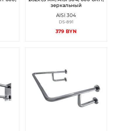
зеркальный
AISI 304
DS-891
379 BYN