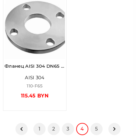
Фланец AISI 304 DN65 PN10 (70,0)
AISI 304
110-F65
115.45 BYN
1
2
3
4
5
Предыдущая страница
Следую