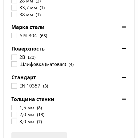
28 мм
(2)
33,7 мм
(1)
38 мм
(1)
40 мм
(2)
Марка стали
42,4 мм
(2)
48,3 мм
AISI 304
(2)
(63)
52 мм
(2)
Поверхность
57 мм
(1)
60.3 мм
(2)
2B
(20)
63,5 мм
(1)
Шлифовка (матовая)
(4)
70 мм
(1)
76,1 мм
Стандарт
(1)
85 мм
(1)
EN 10357
(3)
88,9 мм
(1)
104 мм
(2)
Толщина стенки
108 мм
(2)
1,5 мм
(8)
129 мм
(2)
2,0 мм
(13)
3,0 мм
(7)