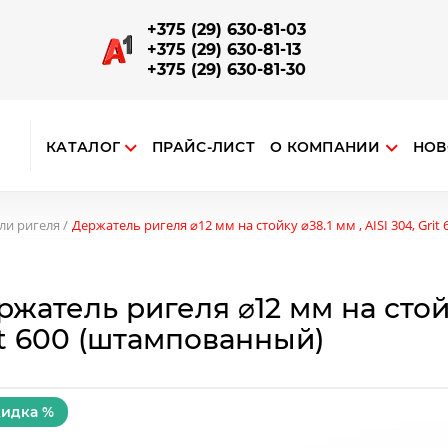
+375 (29) 630-81-03
+375 (29) 630-81-13
+375 (29) 630-81-30
КАТАЛОГ
ПРАЙС-ЛИСТ
О КОМПАНИИ
НОВ
ткрыть поиск
ЗАПОРНО-СОЕДИНИТЕЛЬНАЯ АРМАТУРА
Отводы, повороты, соединители поручней и труб
Наконечники на стойку, соединения поручня со стойкой
Опорный алюминиевый профиль для ограждений
ли ригеля
Держатель ригеля ⌀12 мм на стойку ⌀38.1 мм , AISI 304, Gri
жатель ригеля ⌀12 мм на стойку
it 600 (штампованный)
идка %