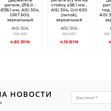
Держатель
ригеля ⌀12 мм на
Д
ригеля, Ø16.0 -
стойку ⌀38.1 мм ,
риг
Ø38.1 мм, AISI 304,
AISI 304, Grit 600
под
GRIT 600,
(литой),
AISI 
зеркальный
зеркальный
зе
AISI 304
AISI 304
103-005
103-037
103
4.85 BYN
4.19 BYN
4
НА НОВОСТИ
Форма подписки на
я