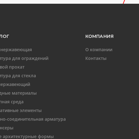
ЛОГ
КОМПАНИЯ
 нержавеющая
О компании
тура для ограждений
Контакты
вой прокат
тура для стекла
нержавеющий
дные материалы
пная среда
ативные элементы
но-соединительная арматура
нсеры
 архитектурные формы