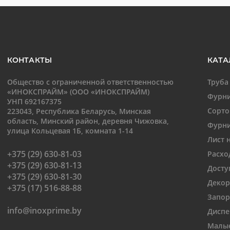
КОНТАКТЫ
КАТА
Общество с ограниченной ответственностью
Труба
«ИНОКСПРАЙМ» (ООО «ИНОКСПРАЙМ)
Фурни
УНП 692167375
Сорто
223043, Республика Беларусь, Минская
область, Минский район, деревня Чижовка,
Фурни
улица Кольцевая 1Б, комната 1-14
Лист 
+375 (29) 630-81-03
Расхо
+375 (29) 630-81-13
Досту
+375 (29) 630-81-30
Декор
+375 (17) 516-88-88
Запор
info@inoxprime.by
Диспе
Малые