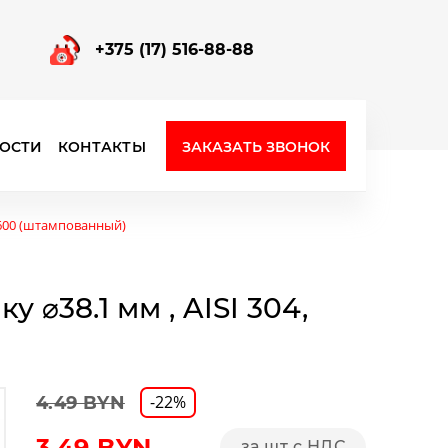
+375 (17) 516-88-88
ЗАКАЗАТЬ ЗВОНОК
ОСТИ
КОНТАКТЫ
Фурнитура для стеклянных перегородок
t 600 (штампованный)
 ⌀38.1 мм , AISI 304,
-22%
4.49 BYN
3.49
BYN
за шт с НДС