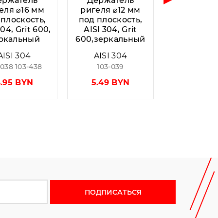
ержатель
Держатель
еля ⌀16 мм
ригеля ⌀12 мм
 плоскость,
под плоскость,
304, Grit 600,
AISI 304, Grit
ркальный
600,зеркальный
AISI 304
AISI 304
-038 103-438
103-039
.95 BYN
5.49 BYN
 новости