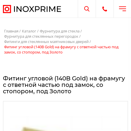
Отк
Открыть поиск
Открыть те
Главная
Каталог
Фурнитура для стекла
Фурнитура для стеклянных перегородок
Фитинги для стеклянных маятниковых дверей
Фитинг угловой (140B Gold) на фрамугу с ответной частью под
замок, со стопором, под Золото
Фитинг угловой (140B Gold) на фрамугу
с ответной частью под замок, со
стопором, под Золото