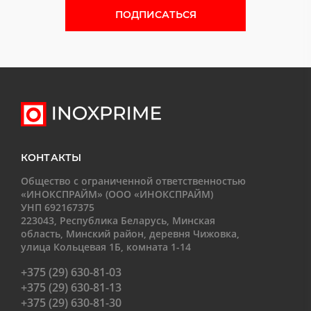
Форма подписки на новости
КОНТАКТЫ
Общество с ограниченной ответственностью
«ИНОКСПРАЙМ» (ООО «ИНОКСПРАЙМ)
УНП 692167375
223043, Республика Беларусь, Минская
область, Минский район, деревня Чижовка,
улица Кольцевая 1Б, комната 1-14
+375 (29) 630-81-03
+375 (29) 630-81-13
+375 (29) 630-81-30