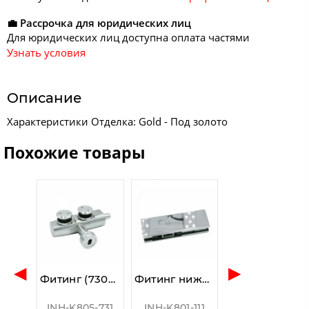
💼 Рассрочка для юридических лиц
Для юридических лиц доступна оплата частями
Узнать условия
Описание
Характеристики Отделка: Gold - Под золото
Похожие товары
◀
▶
Фитинг (730a SSS) с осью стена-фрамуга, без зенковки, нерж. сталь шлиф
Фитинг нижний (110 PSS), стекло 10-12 мм, нерж. сталь полированная
INH-K805-731
INH-K801-111