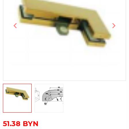
Предыдущий слайд
Следу
51.38
BYN