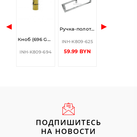
◀
▶
Ручка-полотенцесушитель (625-425х225 PSS), нерж. сталь полированная
Кноб (696 Gold), стекло 6.0-12.0 мм, под Золото
INH-K809-625
59.99 BYN
INH-K809-694
ПОДПИШИТЕСЬ
НА НОВОСТИ