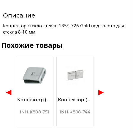
Описание
Коннектор стекло-стекло 135°, 726 Gold под золото для
стекла 8-10 мм
Похожие товары
◀
▶
Коннектор (731 SSS ) стекло-стена, 2 отверстия (без фаски), нерж. сталь матовая
Коннектор (724 PSS) стекло-стекло 180°, нерж. сталь полированная
INH-K808-751
INH-K808-744