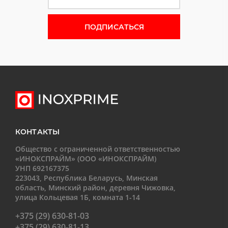
Форма подписки на новости
КОНТАКТЫ
Общество с ограниченной ответственностью
«ИНОКСПРАЙМ» (ООО «ИНОКСПРАЙМ)
УНП 692167375
223043, Республика Беларусь, Минская
область, Минский район, деревня Чижовка,
улица Кольцевая 1Б, комната 1-14
+375 (29) 630-81-03
+375 (29) 630-81-13