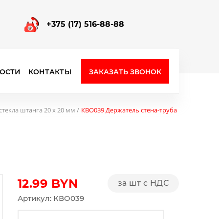
+375 (17) 516-88-88
ЗАКАЗАТЬ ЗВОНОК
ОСТИ
КОНТАКТЫ
Фурнитура для стеклянных перегородок
текла штанга 20 х 20 мм
КВО039 Держатель стена-труба
12.99
BYN
за шт с НДС
Артикул: КВО039