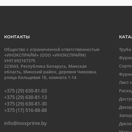
КОНТАКТЫ
КАТА
Общество с ограниченной ответственностью
Труба
«ИНОКСПРАЙМ» (ООО «ИНОКСПРАЙМ)
Фурни
УНП 692167375
Сорто
223043, Республика Беларусь, Минская
область, Минский район, деревня Чижовка,
Фурни
улица Кольцевая 1Б, комната 1-14
Лист 
+375 (29) 630-81-03
Расхо
+375 (29) 630-81-13
Досту
+375 (29) 630-81-30
Декор
+375 (17) 516-88-88
Запор
info@inoxprime.by
Диспе
Малые