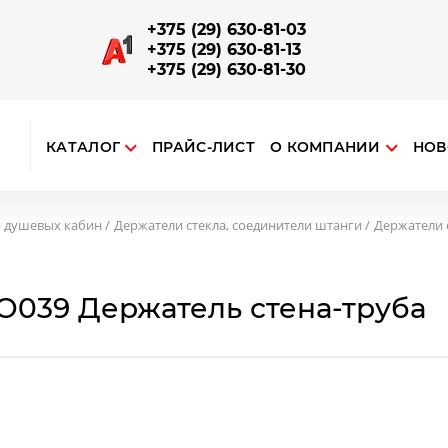
+375 (29) 630-81-03
+375 (29) 630-81-13
+375 (29) 630-81-30
КАТАЛОГ
ПРАЙС-ЛИСТ
О КОМПАНИИ
НОВ
ткрыть поиск
ЗАПОРНО-СОЕДИНИТЕЛЬНАЯ АРМАТУРА
Отводы, повороты, соединители поручней и труб
Наконечники на стойку, соединения поручня со стойкой
Опорный алюминиевый профиль для ограждений
я душевых кабин
Держатели стекла, соединители штанги
Держатели с
О039 Держатель стена-труба