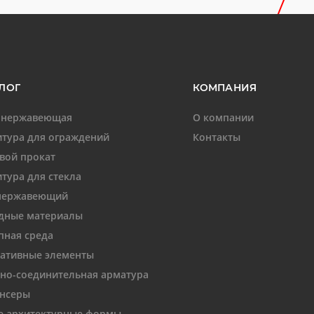
ЛОГ
КОМПАНИЯ
 нержавеющая
О компании
тура для ограждений
Контакты
вой прокат
тура для стекла
нержавеющий
дные материалы
пная среда
ативные элементы
но-соединительная арматура
нсеры
 архитектурные формы