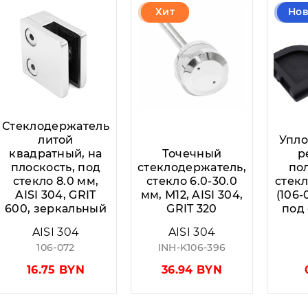
Хит
Но
Стеклодержатель
литой
Упло
квадратный, на
Точечный
р
плоскость, под
стеклодержатель,
по
стекло 8.0 мм,
стекло 6.0-30.0
стек
AISI 304, GRIT
мм, М12, AISI 304,
(106-
600, зеркальный
GRIT 320
под 
AISI 304
AISI 304
106-072
INH-K106-396
16.75 BYN
36.94 BYN