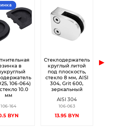
винка
▶
тнительная
Стеклодержатель
езинка в
круглый литой
лукруглый
под плоскость,
лодержатель
стекло 8 мм, AISI
025, 106-064)
304, Grit 600,
стекло 10.0
зеркальный
мм
AISI 304
106-164
106-063
0.5 BYN
13.95 BYN