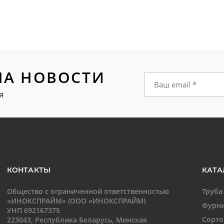
НА НОВОСТИ
Форма подписки на
я
КОНТАКТЫ
КАТА
Общество с ограниченной ответственностью
Труба
«ИНОКСПРАЙМ» (ООО «ИНОКСПРАЙМ)
Фурни
УНП 692167375
Сорто
223043, Республика Беларусь, Минская