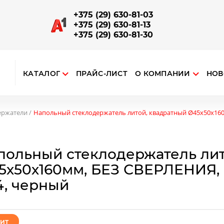
+375 (29) 630-81-03
+375 (29) 630-81-13
+375 (29) 630-81-30
КАТАЛОГ
ПРАЙС-ЛИСТ
О КОМПАНИИ
НОВ
ткрыть поиск
ЗАПОРНО-СОЕДИНИТЕЛЬНАЯ АРМАТУРА
Отводы, повороты, соединители поручней и труб
Наконечники на стойку, соединения поручня со стойкой
Опорный алюминиевый профиль для ограждений
ержатели
Напольный стеклодержатель литой, квадратный Ø45х50х160м
польный стеклодержатель лит
5х50х160мм, БЕЗ СВЕРЛЕНИЯ, по
4, черный
ит