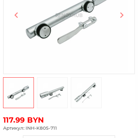
Предыдущий слайд
Следу
117.99
BYN
Артикул: INH-K805-711