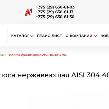
+375 (29) 630-81-03
+375 (29) 630-81-13
+375 (29) 630-81-30
КАТАЛОГ
ПРАЙС-ЛИСТ
О КОМПАНИИ
НОВ
ткрыть поиск
ЗАПОРНО-СОЕДИНИТЕЛЬНАЯ АРМАТУРА
Отводы, повороты, соединители поручней и труб
Наконечники на стойку, соединения поручня со стойкой
Опорный алюминиевый профиль для ограждений
щая
Полоса нержавеющая AISI 304 40×4 мм
лоса нержавеющая AISI 304 4