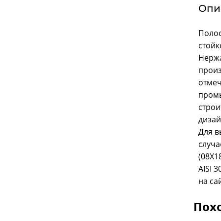
Опи
Полос
стойк
Нержа
произ
отмеч
промы
строи
дизай
Для в
случа
(08Х1
AISI 
на са
Пох