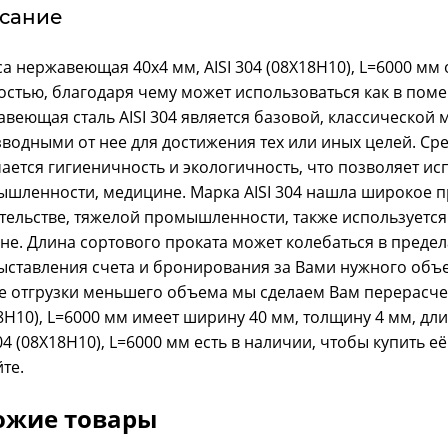
сание
а нержавеющая 40x4 мм, AISI 304 (08Х18Н10), L=6000 м
остью, благодаря чему может использоваться как в поме
веющая сталь AISI 304 является базовой, классической 
водными от нее для достижения тех или иных целей. Ср
ается гигиеничность и экологичность, что позволяет и
шленности, медицине. Марка AISI 304 нашла широкое 
тельстве, тяжелой промышленности, также используется
не. Длина сортового проката может колебаться в предела
ыставления счета и бронирования за Вами нужного объ
е отгрузки меньшего объема мы сделаем Вам перерасче
8Н10), L=6000 мм имеет ширину 40 мм, толщину 4 мм, дл
304 (08Х18Н10), L=6000 мм есть в наличии, чтобы купить 
йте.
ожие товары