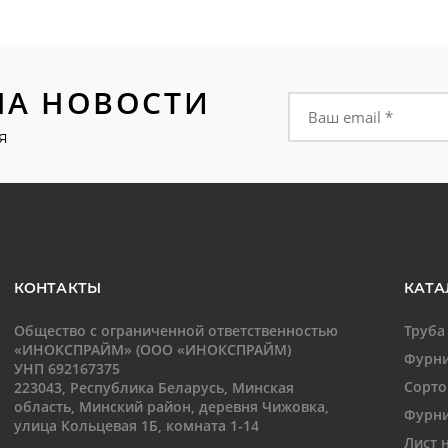
НА НОВОСТИ
Форма подписки на
я
КОНТАКТЫ
КАТА
Общество с ограниченной ответственностью
Труба
«ИНОКСПРАЙМ» (ООО «ИНОКСПРАЙМ)
Фурни
УНП 692167375
Сорто
223043, Республика Беларусь, Минская
область, Минский район, деревня Чижовка,
Фурни
улица Кольцевая 1Б, комната 1-14
Лист 