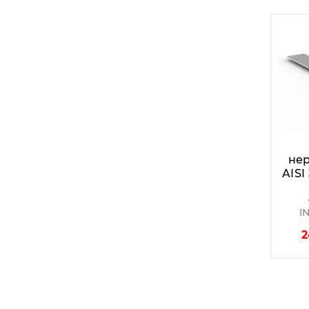
не
AISI
I
2