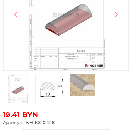
Предыдущий слайд
Следу
19.41
BYN
Артикул: INH-K810-218