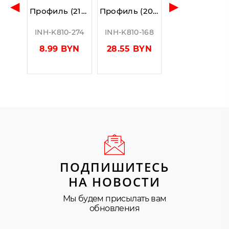
◀
▶
Профиль (214-8 CL) ус 17 мм L=2200, ПВХ прозрачный БЕЛЫЙ, стекло 8.0 мм
Профиль (208-10 CL) магнит белый 135º, L=2200 (1компл/2 шт), ПВХ прозрачный БЕЛЫЙ, стекло 10.0 мм,
INH-K810-274
INH-K810-168
8.99 BYN
28.55 BYN
ПОДПИШИТЕСЬ
НА НОВОСТИ
Мы будем присылать вам
обновления