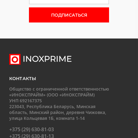
Форма подписки на новости
КОНТАКТЫ
Общество с ограниченной ответственностью
«ИНОКСПРАЙМ» (ООО «ИНОКСПРАЙМ)
УНП 692167375
223043, Республика Беларусь, Минская
область, Минский район, деревня Чижовка,
улица Кольцевая 1Б, комната 1-14
+375 (29) 630-81-03
+375 (29) 630-81-13