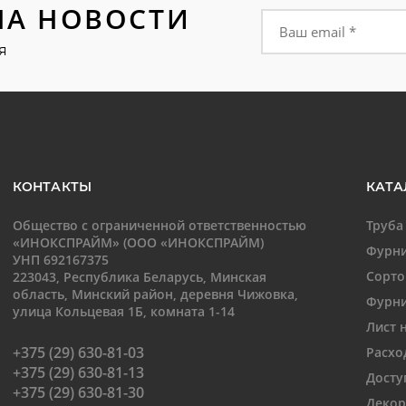
НА НОВОСТИ
Форма подписки на
я
КОНТАКТЫ
КАТА
Общество с ограниченной ответственностью
Труба
«ИНОКСПРАЙМ» (ООО «ИНОКСПРАЙМ)
Фурни
УНП 692167375
Сорто
223043, Республика Беларусь, Минская
область, Минский район, деревня Чижовка,
Фурни
улица Кольцевая 1Б, комната 1-14
Лист 
+375 (29) 630-81-03
Расхо
+375 (29) 630-81-13
Досту
+375 (29) 630-81-30
Декор