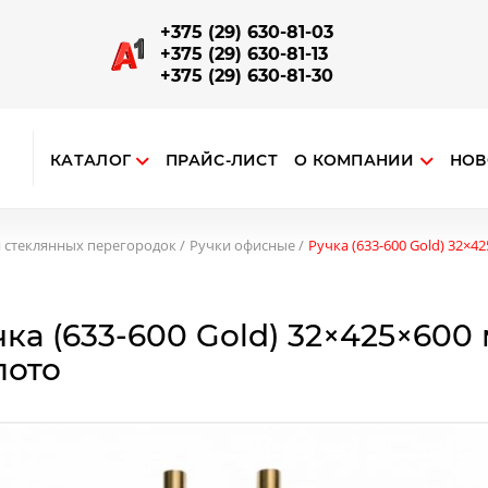
+375 (29) 630-81-03
+375 (29) 630-81-13
+375 (29) 630-81-30
КАТАЛОГ
ПРАЙС-ЛИСТ
О КОМПАНИИ
НОВ
ткрыть поиск
ЗАПОРНО-СОЕДИНИТЕЛЬНАЯ АРМАТУРА
Отводы, повороты, соединители поручней и труб
Наконечники на стойку, соединения поручня со стойкой
Опорный алюминиевый профиль для ограждений
 стеклянных перегородок
Ручки офисные
Ручка (633-600 Gold) 32×4
ка (633-600 Gold) 32×425×600 
лото