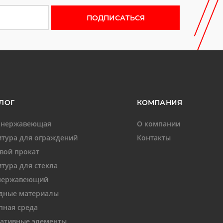
 новости
ЛОГ
КОМПАНИЯ
 нержавеющая
О компании
тура для ограждений
Контакты
вой прокат
тура для стекла
нержавеющий
дные материалы
пная среда
ативные элементы