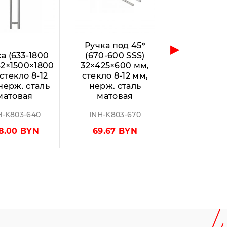
▶
Ручка под 45°
а (633-1800
(670-600 SSS)
32×1500×1800
32×425×600 мм,
стекло 8-12
стекло 8-12 мм,
нерж. сталь
нерж. сталь
матовая
матовая
H-K803-640
INH-K803-670
28.00 BYN
69.67 BYN