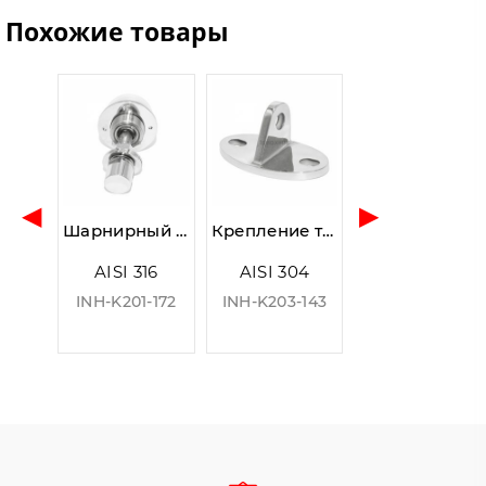
Похожие товары
◀
▶
Шарнирный рутель для вантового крепления, с зенковкой, М14, шаг Р=2, для стекла 16.0-24.0 мм, AISI 316, Grit 600
Крепление тяги к стене для козырьков из стекла
AISI 316
AISI 304
INH-K201-172
INH-K203-143