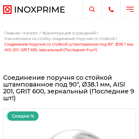
Отк
Открыть поиск
Открыть те
Главная
Каталог
Фурнитура для ограждений
Наконечники на стойку, соединения поручня со стойкой
Соединение поручня со стойкой штампованное под 90°, Ø38.1 мм,
AISI 201, GRIT 600, зеркальный (Последние 9 шт!)
Соединение поручня со стойкой
штампованное под 90°, Ø38.1 мм, AISI
201, GRIT 600, зеркальный (Последние 9
шт!)
Скидка %