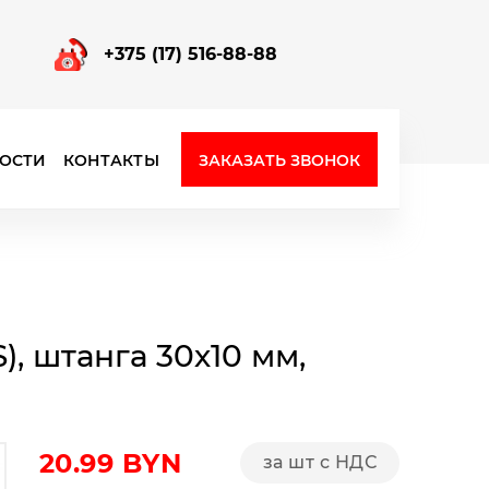
+375 (17) 516-88-88
ЗАКАЗАТЬ ЗВОНОК
ОСТИ
КОНТАКТЫ
Фурнитура для стеклянных перегородок
), штанга 30х10 мм,
20.99
BYN
за шт с НДС