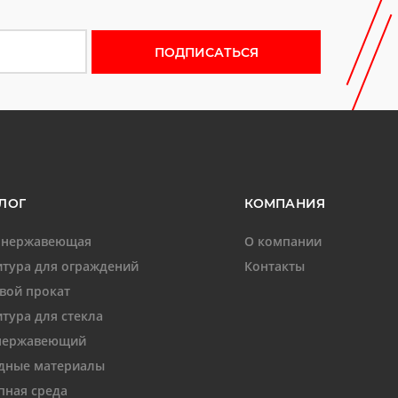
 новости
ЛОГ
КОМПАНИЯ
 нержавеющая
О компании
тура для ограждений
Контакты
вой прокат
тура для стекла
нержавеющий
дные материалы
пная среда