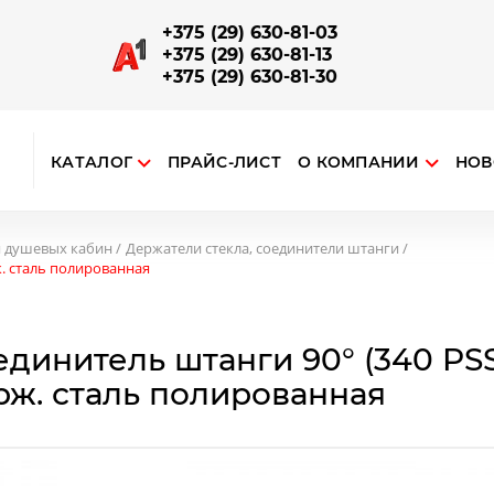
+375 (29) 630-81-03
+375 (29) 630-81-13
+375 (29) 630-81-30
КАТАЛОГ
ПРАЙС-ЛИСТ
О КОМПАНИИ
НОВ
ткрыть поиск
ЗАПОРНО-СОЕДИНИТЕЛЬНАЯ АРМАТУРА
Отводы, повороты, соединители поручней и труб
Наконечники на стойку, соединения поручня со стойкой
Опорный алюминиевый профиль для ограждений
я душевых кабин
Держатели стекла, соединители штанги
ж. сталь полированная
единитель штанги 90° (340 PSS
рж. сталь полированная