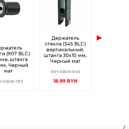
▶
Держатель
стекла (345 BLC)
ержатель
вертикальный,
ги (907 BLC)
штанга 30х10 мм,
ене, штанга
Черный мат
мм, Черный
мат
INH-K808-845
18.99 BYN
H-K808-787