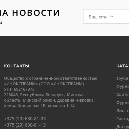
НА НОВОСТИ
Форма подписки на
я
КОНТАКТЫ
КАТА
Общество с ограниченной ответственностью
Труба
«ИНОКСПРАЙМ» (ООО «ИНОКСПРАЙМ)
Фурни
УНП 692167375
Сорто
223043, Республика Беларусь, Минская
область, Минский район, деревня Чижовка,
Фурни
улица Кольцевая 1Б, комната 1-14
Лист 
+375 (29) 630-81-03
Расхо
+375 (29) 630-81-13
Досту