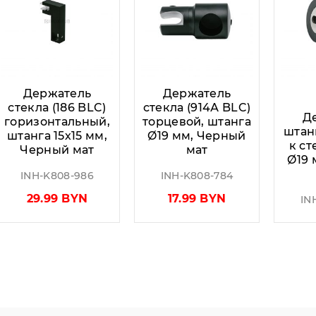
Держатель
Держатель
стекла (186 BLC)
стекла (914А BLC)
Д
горизонтальный,
торцевой, штанга
штан
штанга 15х15 мм,
Ø19 мм, Черный
к ст
Черный мат
мат
Ø19 
INH-K808-986
INH-K808-784
29.99 BYN
17.99 BYN
IN