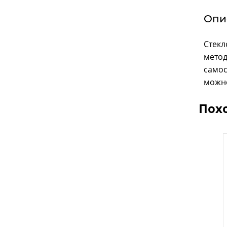
Опи
Стекл
метод
самос
можно
Пох