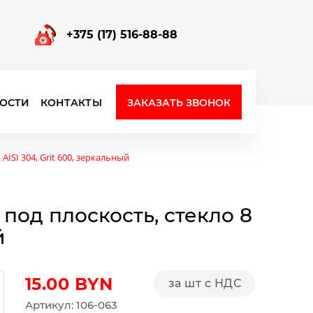
+375 (17) 516-88-88
ЗАКАЗАТЬ ЗВОНОК
ОСТИ
КОНТАКТЫ
Фурнитура для стеклянных перегородок
ISI 304, Grit 600, зеркальный
под плоскость, стекло 8
й
15.00
BYN
за шт с НДС
Артикул: 106-063