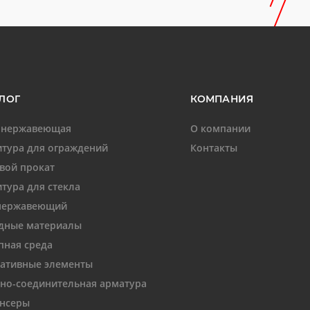
ЛОГ
КОМПАНИЯ
 нержавеющая
О компании
тура для ограждений
Контакты
вой прокат
тура для стекла
нержавеющий
дные материалы
пная среда
ативные элементы
но-соединительная арматура
нсеры