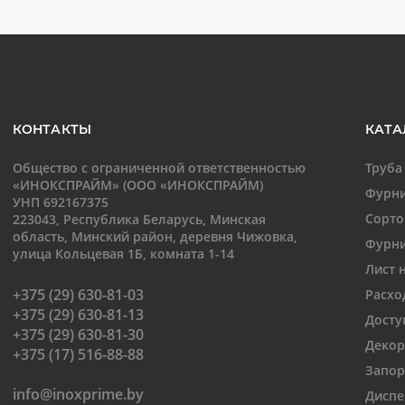
КОНТАКТЫ
КАТА
Общество с ограниченной ответственностью
Труба
«ИНОКСПРАЙМ» (ООО «ИНОКСПРАЙМ)
Фурни
УНП 692167375
Сорто
223043, Республика Беларусь, Минская
область, Минский район, деревня Чижовка,
Фурни
улица Кольцевая 1Б, комната 1-14
Лист 
+375 (29) 630-81-03
Расхо
+375 (29) 630-81-13
Досту
+375 (29) 630-81-30
Декор
+375 (17) 516-88-88
Запор
info@inoxprime.by
Диспе