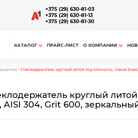
+375 (29) 630-81-03
+375 (29) 630-81-13
+375 (29) 630-81-30
КАТАЛОГ
ПРАЙС-ЛИСТ
О КОМПАНИИ
НОВ
ткрыть поиск
ЗАПОРНО-СОЕДИНИТЕЛЬНАЯ АРМАТУРА
Отводы, повороты, соединители поручней и труб
Наконечники на стойку, соединения поручня со стойкой
Опорный алюминиевый профиль для ограждений
ержатели
Стеклодержатель круглый литой под плоскость, стекло 8 мм, A
еклодержатель круглый литой 
 AISI 304, Grit 600, зеркальны