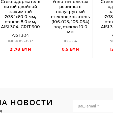
Стеклодержатель
Уплотнительная
Стек
литой двойной
резинка в
о
зажимной
полукруглый
з
Ø38.1х60.0 мм,
стеклодержатель
Ø38
стекло 8.0 мм,
(106-025, 106-064)
сте
AISI 304, GRIT 600
под стекло 10.0
AISI 
мм
AISI 304
INH-K106-087
106-164
IN
21.78 BYN
0.5 BYN
1
НА НОВОСТИ
Форма подписки на
я