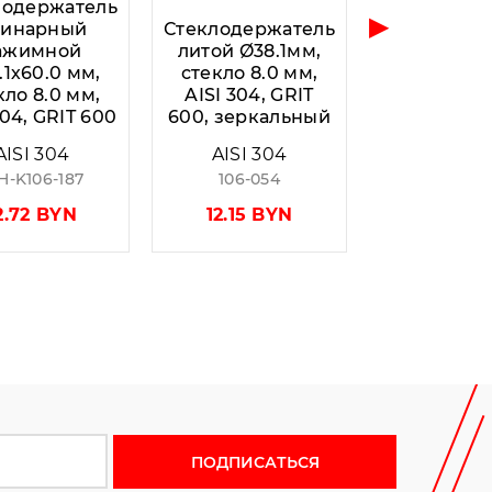
лодержатель
▶
динарный
Стеклодержатель
ажимной
литой Ø38.1мм,
.1х60.0 мм,
стекло 8.0 мм,
кло 8.0 мм,
AISI 304, GRIT
304, GRIT 600
600, зеркальный
AISI 304
AISI 304
H-K106-187
106-054
2.72 BYN
12.15 BYN
 новости