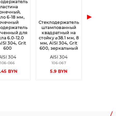
лодержатель
ластина
онечный,
▶
ло 6-18 мм,
очечный
Стеклодержатель
лодержатель
штампованный
гченный для
квадратный на
ла 6.0-12.0
стойку ⌀38.1 мм, 8
ISI 304, Grit
мм, AISI 304, Grit
600
600, зеркальный
AISI 304
AISI 304
106-066
106-067
.45 BYN
5.9 BYN