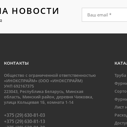
НА НОВОСТИ
Форма подписки на
я
КОНТАКТЫ
КАТА
Общество с ограниченной ответственностью
Труба
«ИНОКСПРАЙМ» (ООО «ИНОКСПРАЙМ)
Фурни
УНП 692167375
Сорто
223043, Республика Беларусь, Минская
область, Минский район, деревня Чижовка,
Фурни
улица Кольцевая 1Б, комната 1-14
Лист 
+375 (29) 630-81-03
Расхо
+375 (29) 630-81-13
Досту