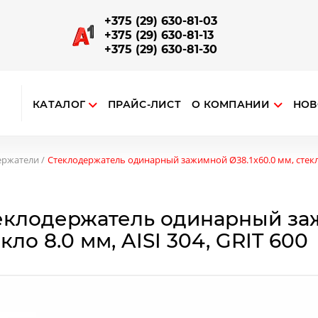
+375 (29) 630-81-03
+375 (29) 630-81-13
+375 (29) 630-81-30
КАТАЛОГ
ПРАЙС-ЛИСТ
О КОМПАНИИ
НОВ
ткрыть поиск
ЗАПОРНО-СОЕДИНИТЕЛЬНАЯ АРМАТУРА
Отводы, повороты, соединители поручней и труб
Наконечники на стойку, соединения поручня со стойкой
Опорный алюминиевый профиль для ограждений
ержатели
Стеклодержатель одинарный зажимной Ø38.1х60.0 мм, стекло 8
еклодержатель одинарный заж
кло 8.0 мм, AISI 304, GRIT 600