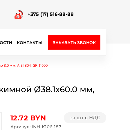
+375 (17) 516-88-88
ЗАКАЗАТЬ ЗВОНОК
ОСТИ
КОНТАКТЫ
Фурнитура для стеклянных перегородок
.0 мм, AISI 304, GRIT 600
имной Ø38.1х60.0 мм,
12.72
BYN
за шт с НДС
Артикул: INH-K106-187