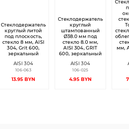
Стек
п
ок
Стеклодержатель
стек
Стеклодержатель
круглый
Т
круглый литой
штампованный
стек
под плоскость,
Ø38.0 мм под
обле
стекло 8 мм, AISI
стекло 8.0 мм,
стек
304, Grit 600,
AISI 304, GRIT
мм, A
зеркальный
600, зеркальный
AISI 304
AISI 304
106-063
106-025
13.95 BYN
4.95 BYN
7