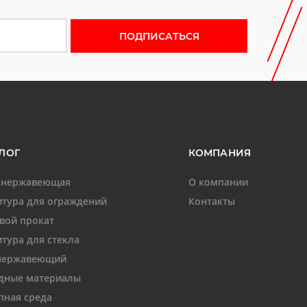
 новости
ЛОГ
КОМПАНИЯ
 нержавеющая
О компании
тура для ограждений
Контакты
вой прокат
тура для стекла
нержавеющий
дные материалы
пная среда