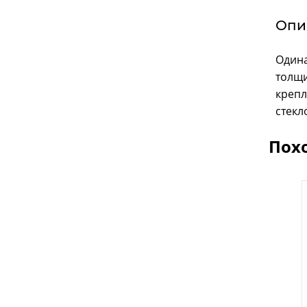
Опи
Одина
толщи
крепл
стекл
Пох