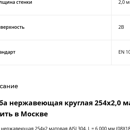
лщина стенки
2,0 
верхность
2B
андарт
EN 1
сание
ба нержавеющая круглая 254х2,0 мат
ить в Москве
 нержавеющая 254x2 матовая AISI 304, L = 6 000 мм (08