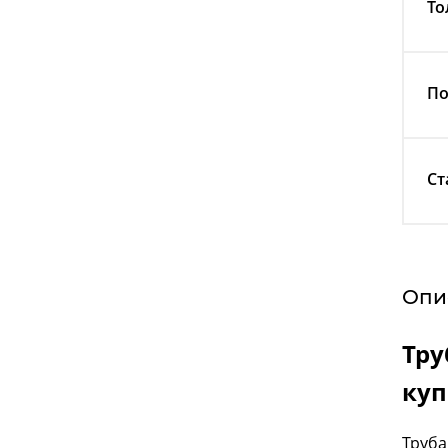
То
По
Ст
Опи
Тру
куп
Труба