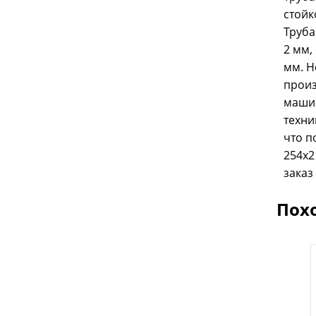
стойк
Труба
2 мм,
мм. Н
произ
машин
техни
что п
254x2
заказ
Пох