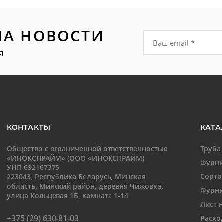
НА НОВОСТИ
Форма подписки на
я
КОНТАКТЫ
КАТА
Общество с ограниченной ответственностью
Труба
«ИНОКСПРАЙМ» (ООО «ИНОКСПРАЙМ)
Фурни
УНП 692167375
Сорто
223043, Республика Беларусь, Минская
область, Минский район, деревня Чижовка,
Фурни
улица Кольцевая 1Б, комната 1-14
Лист 
+375 (29) 630-81-03
Расхо