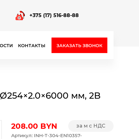
+375 (17) 516-88-88
ЗАКАЗАТЬ ЗВОНОК
ОСТИ
КОНТАКТЫ
Фурнитура для стеклянных перегородок
, Ø254×2.0×6000 мм, 2B
208.00
BYN
за м с НДС
Артикул: INH-T-304-EN10357-