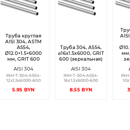
Тру
Труба круглая
AIS
AISI 304, ASTM
A554,
Труба 304, A554,
Ø10
Ø12.0×1.5×6000
⌀16x1.5x6000, GRIT
мм,
мм, GRIT 600
600 (зеркальная)
зе
AISI 304
AISI 304
INH-T-304-A554-
INH-T-304-A554-
INH
12x1,5x6000-600
16x1.5x6000-600
10
5.95 BYN
8.55 BYN