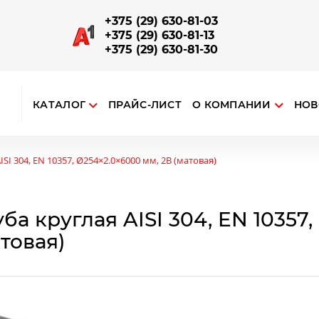
+375 (29) 630-81-03
+375 (29) 630-81-13
+375 (29) 630-81-30
КАТАЛОГ
ПРАЙС-ЛИСТ
О КОМПАНИИ
НОВ
ткрыть поиск
ЗАПОРНО-СОЕДИНИТЕЛЬНАЯ АРМАТУРА
Отводы, повороты, соединители поручней и труб
Наконечники на стойку, соединения поручня со стойкой
Опорный алюминиевый профиль для ограждений
ISI 304, EN 10357, Ø254×2.0×6000 мм, 2B (матовая)
ба круглая AISI 304, EN 10357
товая)