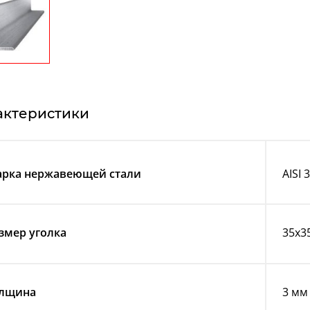
актеристики
рка нержавеющей стали
AISI 
змер уголка
35х3
лщина
3 мм