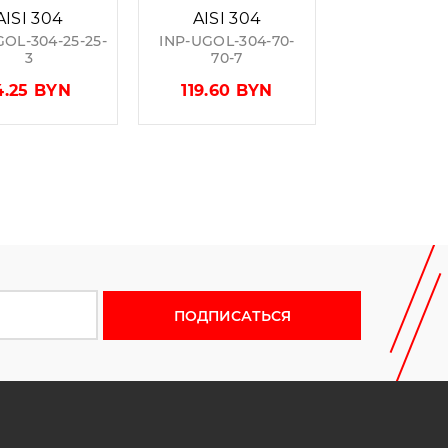
AISI 304
AISI 304
GOL-304-25-25-
INP-UGOL-304-70-
3
70-7
4.25 BYN
119.60 BYN
 новости