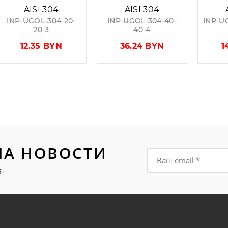
AISI 304
AISI 304
INP-UGOL-304-20-
INP-UGOL-304-40-
INP-U
20-3
40-4
12.35 BYN
36.24 BYN
1
НА НОВОСТИ
Форма подписки на
я