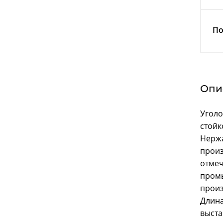
По
Опи
Уголо
стойк
Нержа
произ
отмеч
промы
произ
Длина
выста