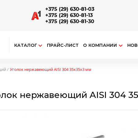
+375 (29) 630-81-03
+375 (29) 630-81-13
+375 (29) 630-81-30
КАТАЛОГ
ПРАЙС-ЛИСТ
О КОМПАНИИ
НОВ
ткрыть поиск
ЗАПОРНО-СОЕДИНИТЕЛЬНАЯ АРМАТУРА
Отводы, повороты, соединители поручней и труб
Наконечники на стойку, соединения поручня со стойкой
Опорный алюминиевый профиль для ограждений
щий
Уголок нержавеющий AISI 304 35x35x3 мм
олок нержавеющий AISI 304 35