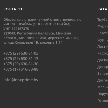
КОНТАКТЫ
КАТА
Общество с ограниченной ответственностью
Труба
«ИНОКСПРАЙМ» (ООО «ИНОКСПРАЙМ)
Фурни
УНП 692167375
Сорто
223043, Республика Беларусь, Минская
область, Минский район, деревня Чижовка,
Фурни
улица Кольцевая 1Б, комната 1-14
Лист 
+375 (29) 630-81-03
Расхо
+375 (29) 630-81-13
Досту
+375 (29) 630-81-30
Декор
+375 (17) 516-88-88
Запор
info@inoxprime.by
Диспе
Малые
Поруч
Готов