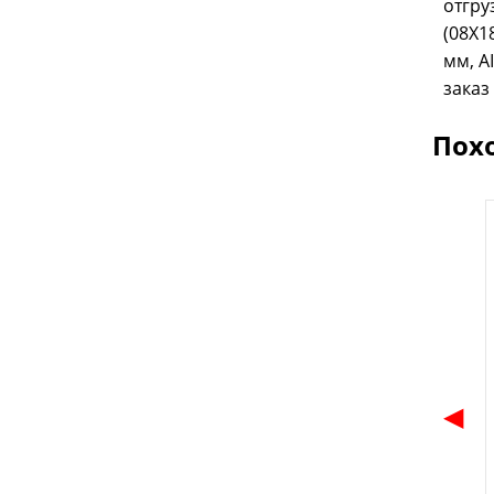
отгру
(08Х1
мм, A
заказ
Пох
◀