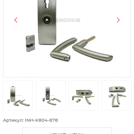
Предыдущий слайд
Следу
Артикул: INH-K804-878