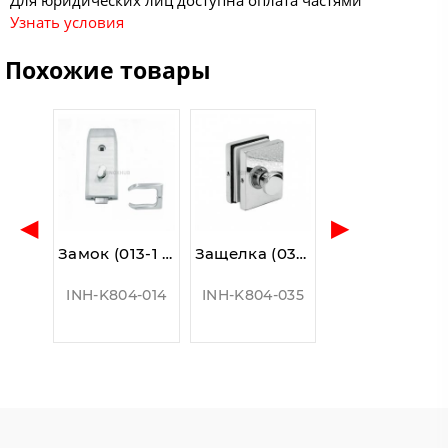
Для юридических лиц доступна оплата частями
Узнать условия
Похожие товары
◀
▶
Замок (013-1 SSS) с притвором, с ответной частью на стену, нерж. сталь матовая
Защелка (032 PSS) с ответной частью на стену, нерж сталь полированная
INH-K804-014
INH-K804-035